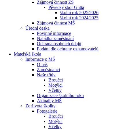
Zájmová činnost ZŠ
Pěvecký sbor Gutta
školní rok 2025⁄2026
školní rok 2024⁄2025
Zájmová činnost MŠ
Úřední deska
Povinné informace
Nabídka zaměstnání
Ochrana osobních údajů
Podání dle ochrany oznamovatelů
Mateřská škola
Informace o MŠ
O nás
Zaměstnanci
Naše třídy
Broučci
Motýlci
Včelky
Organizace školního roku
Aktuality MŠ
Ze života školky
Fotogalerie
Broučci
Motýlci
Včelky