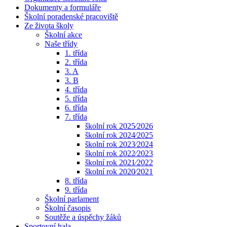
Dokumenty a formuláře
Školní poradenské pracoviště
Ze života školy
Školní akce
Naše třídy
1. třída
2. třída
3. A
3. B
4. třída
5. třída
6. třída
7. třída
školní rok 2025⁄2026
školní rok 2024⁄2025
školní rok 2023⁄2024
školní rok 2022⁄2023
školní rok 2021⁄2022
školní rok 2020⁄2021
8. třída
9. třída
Školní parlament
Školní časopis
Soutěže a úspěchy žáků
Sportovní hala