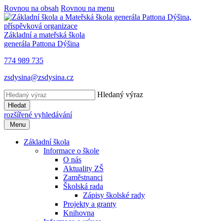
Rovnou na obsah
Rovnou na menu
Základní a mateřská škola
generála Pattona Dýšina
774 989 735
zsdysina@zsdysina.cz
Hledaný výraz
Hledat
rozšířené vyhledávání
Menu
Základní škola
Informace o škole
O nás
Aktuality ZŠ
Zaměstnanci
Školská rada
Zápisy školské rady
Projekty a granty
Knihovna