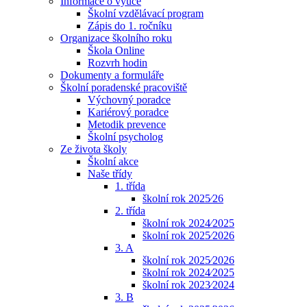
Informace o výuce
Školní vzdělávací program
Zápis do 1. ročníku
Organizace školního roku
Škola Online
Rozvrh hodin
Dokumenty a formuláře
Školní poradenské pracoviště
Výchovný poradce
Kariérový poradce
Metodik prevence
Školní psycholog
Ze života školy
Školní akce
Naše třídy
1. třída
školní rok 2025⁄26
2. třída
školní rok 2024⁄2025
školní rok 2025⁄2026
3. A
školní rok 2025⁄2026
školní rok 2024⁄2025
školní rok 2023⁄2024
3. B