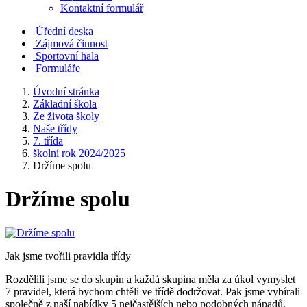
Kontaktní formulář
Úřední deska
Zájmová činnost
Sportovní hala
Formuláře
Úvodní stránka
Základní škola
Ze života školy
Naše třídy
7. třída
školní rok 2024/2025
Držíme spolu
Držíme spolu
Jak jsme tvořili pravidla třídy
Rozdělili jsme se do skupin a každá skupina měla za úkol vymyslet
7 pravidel, která bychom chtěli ve třídě dodržovat. Pak jsme vybírali
společně z naší nabídky 5 nejčastějších nebo podobných nápadů.