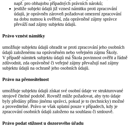
např. pro obhajobu případných právních nároků;
jestliže subjekt údajů již vznesl námitku proti zpracování
údajů, je oprávněn zároveň požadovat omezení zpracování
na dobu nutnou k ověření, zda oprávněné zájmy správce
převáží nad zájmy subjektu údajů.
Právo vznést námitky
umožňuje subjektu údajů ohradit se proti zpracování jeho osobních
údajů založenému na oprávněném nebo veřejném zájmu Školy.
V případě námitek subjektu údajů má Škola povinnost ověřit a řádně
zdůvodnit, zda oprávněné či veřejné zájmy převažují nad zájmy
subjektu údajů na ochraně jeho osobních údajů.
Právo na přenositelnost
umožňuje subjektu údajů získat své osobní údaje ve strukturované
strojově čitelné podobě. Rovněž může požadovat, aby tyto údaje
byly předány přímo jinému správci, pokud je to (technicky) možné
a proveditelné. Právo se však uplatní pouze v případech, kdy je
zpracování osobních údajů založeno na souhlasu či smlouvě.
Právo podat stížnost u dozorového úřadu