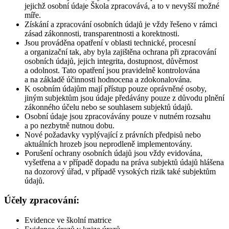
jejichž osobní údaje Škola zpracovává, a to v nevyšší možné
míře.
Získání a zpracování osobních údajů je vždy řešeno v rámci
zásad zákonnosti, transparentnosti a korektnosti.
Jsou prováděna opatření v oblasti technické, procesní
a organizační tak, aby byla zajištěna ochrana při zpracování
osobních údajů, jejich integrita, dostupnost, důvěrnost
a odolnost. Tato opatření jsou pravidelně kontrolována
a na základě účinnosti hodnocena a zdokonalována.
K osobním údajům mají přístup pouze oprávněné osoby,
jiným subjektům jsou údaje předávány pouze z důvodu plnění
zákonného účelu nebo se souhlasem subjektů údajů.
Osobní údaje jsou zpracovávány pouze v nutném rozsahu
a po nezbytně nutnou dobu.
Nové požadavky vyplývající z právních předpisů nebo
aktuálních hrozeb jsou neprodleně implementovány.
Porušení ochrany osobních údajů jsou vždy evidována,
vyšetřena a v případě dopadu na práva subjektů údajů hlášena
na dozorový úřad, v případě vysokých rizik také subjektům
údajů.
Účely zpracování:
Evidence ve školní matrice