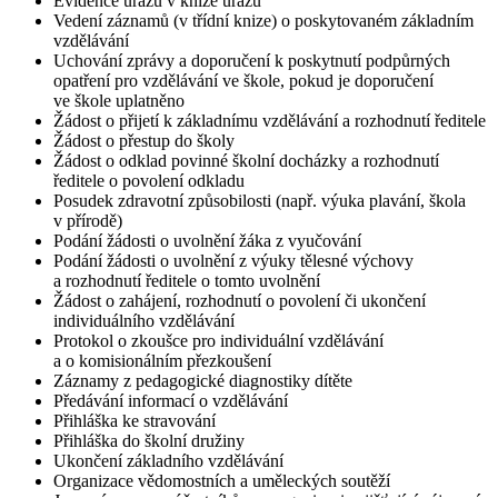
Evidence úrazů v knize úrazů
Vedení záznamů (v třídní knize) o poskytovaném základním
vzdělávání
Uchování zprávy a doporučení k poskytnutí podpůrných
opatření pro vzdělávání ve škole, pokud je doporučení
ve škole uplatněno
Žádost o přijetí k základnímu vzdělávání a rozhodnutí ředitele
Žádost o přestup do školy
Žádost o odklad povinné školní docházky a rozhodnutí
ředitele o povolení odkladu
Posudek zdravotní způsobilosti (např. výuka plavání, škola
v přírodě)
Podání žádosti o uvolnění žáka z vyučování
Podání žádosti o uvolnění z výuky tělesné výchovy
a rozhodnutí ředitele o tomto uvolnění
Žádost o zahájení, rozhodnutí o povolení či ukončení
individuálního vzdělávání
Protokol o zkoušce pro individuální vzdělávání
a o komisionálním přezkoušení
Záznamy z pedagogické diagnostiky dítěte
Předávání informací o vzdělávání
Přihláška ke stravování
Přihláška do školní družiny
Ukončení základního vzdělávání
Organizace vědomostních a uměleckých soutěží