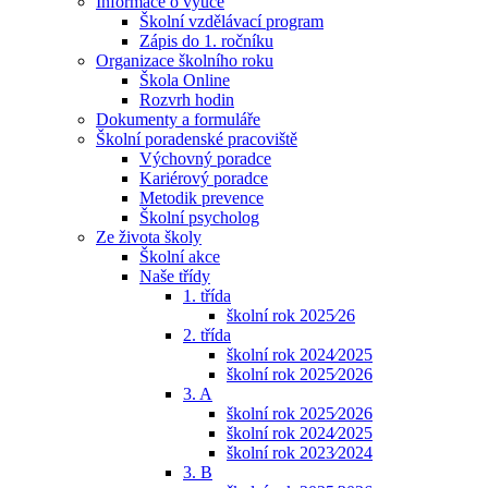
Informace o výuce
Školní vzdělávací program
Zápis do 1. ročníku
Organizace školního roku
Škola Online
Rozvrh hodin
Dokumenty a formuláře
Školní poradenské pracoviště
Výchovný poradce
Kariérový poradce
Metodik prevence
Školní psycholog
Ze života školy
Školní akce
Naše třídy
1. třída
školní rok 2025⁄26
2. třída
školní rok 2024⁄2025
školní rok 2025⁄2026
3. A
školní rok 2025⁄2026
školní rok 2024⁄2025
školní rok 2023⁄2024
3. B