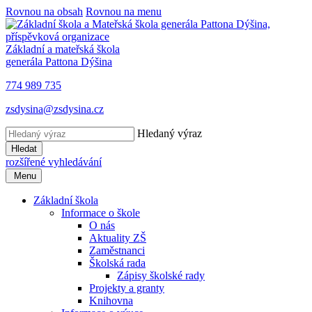
Rovnou na obsah
Rovnou na menu
Základní a mateřská škola
generála Pattona Dýšina
774 989 735
zsdysina@zsdysina.cz
Hledaný výraz
Hledat
rozšířené vyhledávání
Menu
Základní škola
Informace o škole
O nás
Aktuality ZŠ
Zaměstnanci
Školská rada
Zápisy školské rady
Projekty a granty
Knihovna