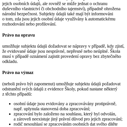
jejich osobních údajů, ale rovněž se může jednat o ochranu
duševního vlastnictví či obchodního tajemství), případně ohrožena
národní bezpečnost. Subjekty údajů také mají být informováni
o tom, zda jsou jejich osobní údaje využívány k automatickému
rozhodování nebo profilování.
Právo na opravu
umožňuje subjektu údajů dožadovat se nápravy v případě, kdy zjistí,
že evidované údaje jsou nesprávné, nepřesné nebo neúplné. Škola
musí v případě oznámení zajistit provedení opravy bez zbytečného
odkladu.
Právo na výmaz
(neboli právo být zapomenut) umožňuje subjektu údajů požadovat
odstranění svých údajů z evidence Školy, pokud nastane některý
z těchto případů:
osobní údaje jsou evidovány a zpracovávány protiprávně,
např. uplynula stanovená doba zpracování;
zpracování bylo založeno na souhlasu, který byl odvolán,
a zároveň neexistuje jiný právní důvod pro jejich zpracování;
rodič nesouhlasí se zpracováním osobních dat svého dítěte