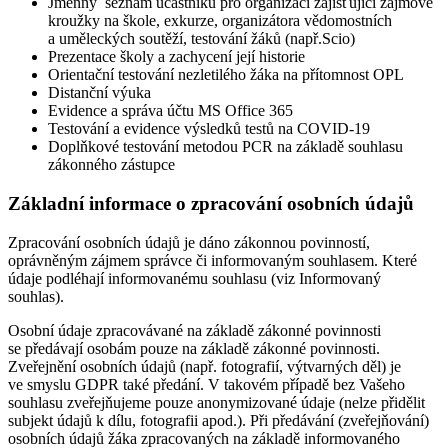
Jmenný seznam účastníků pro organizaci zajišťující zájmové
kroužky na škole, exkurze, organizátora vědomostních
a uměleckých soutěží, testování žáků (např.Scio)
Prezentace školy a zachycení její historie
Orientační testování nezletilého žáka na přítomnost OPL
Distanční výuka
Evidence a správa účtu MS Office 365
Testování a evidence výsledků testů na COVID-19
Doplňkové testování metodou PCR na základě souhlasu
zákonného zástupce
Základní informace o zpracování osobních údajů
Zpracování osobních údajů je dáno zákonnou povinností,
oprávněným zájmem správce či informovaným souhlasem. Které
údaje podléhají informovanému souhlasu (viz Informovaný
souhlas).
Osobní údaje zpracovávané na základě zákonné povinnosti
se předávají osobám pouze na základě zákonné povinnosti.
Zveřejnění osobních údajů (např. fotografií, výtvarných děl) je
ve smyslu GDPR také předání. V takovém případě bez Vašeho
souhlasu zveřejňujeme pouze anonymizované údaje (nelze přidělit
subjekt údajů k dílu, fotografii apod.). Při předávání (zveřejňování)
osobních údajů žáka zpracovaných na základě informovaného