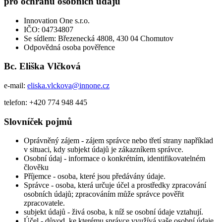
pro ochranu osobních údajů
Innovation One s.r.o.
IČO: 04734807
Se sídlem: Březenecká 4808, 430 04 Chomutov
Odpovědná osoba pověřence
Bc. Eliška Vlčková
e-mail:
eliska.vlckova@innone.cz
telefon: +420 774 948 445
Slovníček pojmů
Oprávněný zájem - zájem správce nebo třetí strany například
v situaci, kdy subjekt údajů je zákazníkem správce.
Osobní údaj - informace o konkrétním, identifikovatelném
člověku
Příjemce - osoba, které jsou předávány údaje.
Správce - osoba, která určuje účel a prostředky zpracování
osobních údajů; zpracováním může správce pověřit
zpracovatele.
subjekt údajů - živá osoba, k níž se osobní údaje vztahují.
Účel - důvod, ke kterému správce využívá vaše osobní údaje.