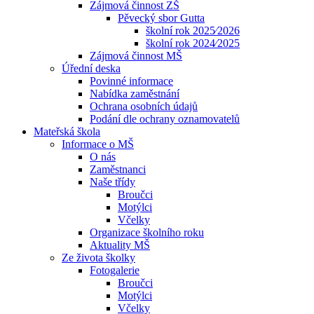
Zájmová činnost ZŠ
Pěvecký sbor Gutta
školní rok 2025⁄2026
školní rok 2024⁄2025
Zájmová činnost MŠ
Úřední deska
Povinné informace
Nabídka zaměstnání
Ochrana osobních údajů
Podání dle ochrany oznamovatelů
Mateřská škola
Informace o MŠ
O nás
Zaměstnanci
Naše třídy
Broučci
Motýlci
Včelky
Organizace školního roku
Aktuality MŠ
Ze života školky
Fotogalerie
Broučci
Motýlci
Včelky