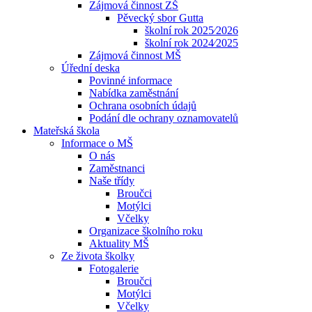
Zájmová činnost ZŠ
Pěvecký sbor Gutta
školní rok 2025⁄2026
školní rok 2024⁄2025
Zájmová činnost MŠ
Úřední deska
Povinné informace
Nabídka zaměstnání
Ochrana osobních údajů
Podání dle ochrany oznamovatelů
Mateřská škola
Informace o MŠ
O nás
Zaměstnanci
Naše třídy
Broučci
Motýlci
Včelky
Organizace školního roku
Aktuality MŠ
Ze života školky
Fotogalerie
Broučci
Motýlci
Včelky