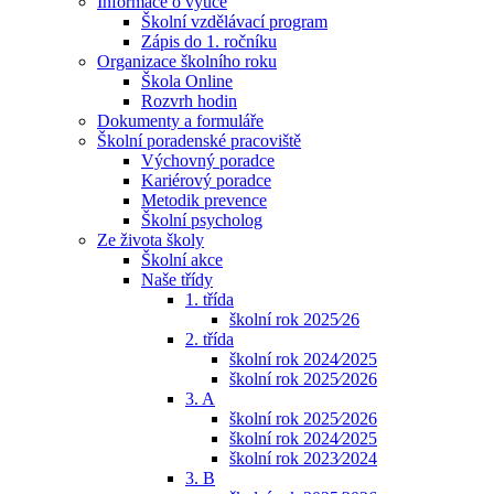
Informace o výuce
Školní vzdělávací program
Zápis do 1. ročníku
Organizace školního roku
Škola Online
Rozvrh hodin
Dokumenty a formuláře
Školní poradenské pracoviště
Výchovný poradce
Kariérový poradce
Metodik prevence
Školní psycholog
Ze života školy
Školní akce
Naše třídy
1. třída
školní rok 2025⁄26
2. třída
školní rok 2024⁄2025
školní rok 2025⁄2026
3. A
školní rok 2025⁄2026
školní rok 2024⁄2025
školní rok 2023⁄2024
3. B