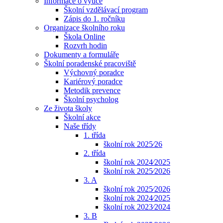
Informace o výuce
Školní vzdělávací program
Zápis do 1. ročníku
Organizace školního roku
Škola Online
Rozvrh hodin
Dokumenty a formuláře
Školní poradenské pracoviště
Výchovný poradce
Kariérový poradce
Metodik prevence
Školní psycholog
Ze života školy
Školní akce
Naše třídy
1. třída
školní rok 2025⁄26
2. třída
školní rok 2024⁄2025
školní rok 2025⁄2026
3. A
školní rok 2025⁄2026
školní rok 2024⁄2025
školní rok 2023⁄2024
3. B