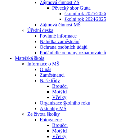
Zájmová činnost ZŠ
Pěvecký sbor Gutta
školní rok 2025⁄2026
školní rok 2024⁄2025
Zájmová činnost MŠ
Úřední deska
Povinné informace
Nabídka zaměstnání
Ochrana osobních údajů
Podání dle ochrany oznamovatelů
Mateřská škola
Informace o MŠ
O nás
Zaměstnanci
Naše třídy
Broučci
Motýlci
Včelky
Organizace školního roku
Aktuality MŠ
Ze života školky
Fotogalerie
Broučci
Motýlci
Včelky