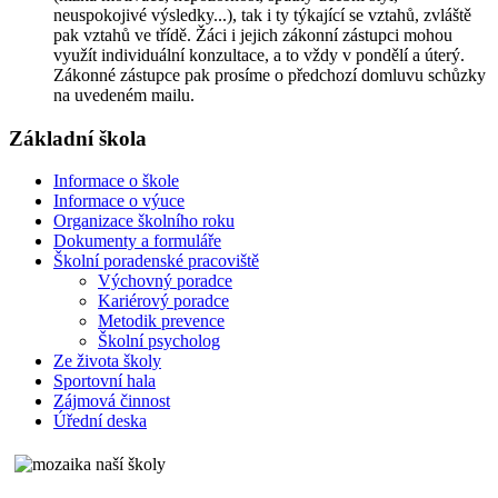
neuspokojivé výsledky...), tak i ty týkající se vztahů, zvláště
pak vztahů ve třídě. Žáci i jejich zákonní zástupci mohou
využít individuální konzultace, a to vždy v pondělí a úterý.
Zákonné zástupce pak prosíme o předchozí domluvu schůzky
na uvedeném mailu.
Základní škola
Informace o škole
Informace o výuce
Organizace školního roku
Dokumenty a formuláře
Školní poradenské pracoviště
Výchovný poradce
Kariérový poradce
Metodik prevence
Školní psycholog
Ze života školy
Sportovní hala
Zájmová činnost
Úřední deska