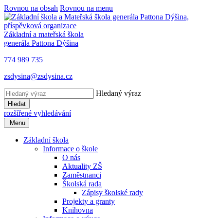
Rovnou na obsah
Rovnou na menu
Základní a mateřská škola
generála Pattona Dýšina
774 989 735
zsdysina@zsdysina.cz
Hledaný výraz
Hledat
rozšířené vyhledávání
Menu
Základní škola
Informace o škole
O nás
Aktuality ZŠ
Zaměstnanci
Školská rada
Zápisy školské rady
Projekty a granty
Knihovna