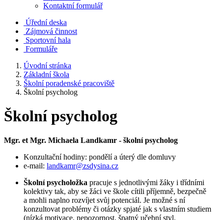
Kontaktní formulář
Úřední deska
Zájmová činnost
Sportovní hala
Formuláře
Úvodní stránka
Základní škola
Školní poradenské pracoviště
Školní psycholog
Školní psycholog
Mgr. et Mgr. Michaela Landkamr - školní psycholog
Konzultační hodiny: pondělí a úterý dle domluvy
e-mail:
landkamr@zsdysina.cz
Školní psycholožka
pracuje s jednotlivými žáky i třídními
kolektivy tak, aby se žáci ve škole cítili příjemně, bezpečně
a mohli naplno rozvíjet svůj potenciál. Je možné s ní
konzultovat problémy či otázky spjaté jak s vlastním studiem
(nízká motivace, nepozornost, špatný učební styl,