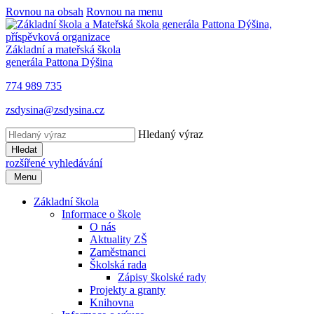
Rovnou na obsah
Rovnou na menu
Základní a mateřská škola
generála Pattona Dýšina
774 989 735
zsdysina@zsdysina.cz
Hledaný výraz
Hledat
rozšířené vyhledávání
Menu
Základní škola
Informace o škole
O nás
Aktuality ZŠ
Zaměstnanci
Školská rada
Zápisy školské rady
Projekty a granty
Knihovna