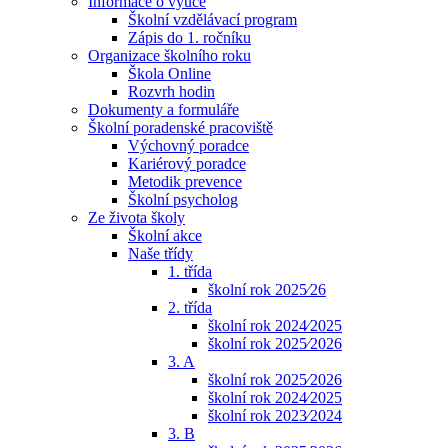
Informace o výuce
Školní vzdělávací program
Zápis do 1. ročníku
Organizace školního roku
Škola Online
Rozvrh hodin
Dokumenty a formuláře
Školní poradenské pracoviště
Výchovný poradce
Kariérový poradce
Metodik prevence
Školní psycholog
Ze života školy
Školní akce
Naše třídy
1. třída
školní rok 2025⁄26
2. třída
školní rok 2024⁄2025
školní rok 2025⁄2026
3. A
školní rok 2025⁄2026
školní rok 2024⁄2025
školní rok 2023⁄2024
3. B