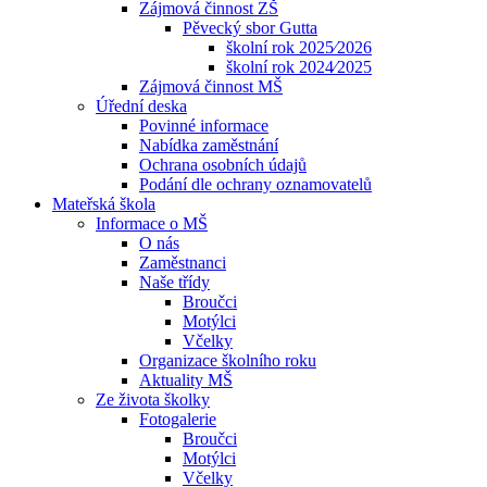
Zájmová činnost ZŠ
Pěvecký sbor Gutta
školní rok 2025⁄2026
školní rok 2024⁄2025
Zájmová činnost MŠ
Úřední deska
Povinné informace
Nabídka zaměstnání
Ochrana osobních údajů
Podání dle ochrany oznamovatelů
Mateřská škola
Informace o MŠ
O nás
Zaměstnanci
Naše třídy
Broučci
Motýlci
Včelky
Organizace školního roku
Aktuality MŠ
Ze života školky
Fotogalerie
Broučci
Motýlci
Včelky