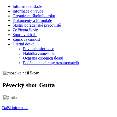
Informace o škole
Informace o výuce
Organizace školního roku
Dokumenty a formuláře
Školní poradenské pracoviště
Ze života školy
Sportovní hala
Zájmová činnost
Úřední deska
Povinné informace
Nabídka zaměstnání
Ochrana osobních údajů
Podání dle ochrany oznamovatelů
Pěvecký sbor Gutta
Další informace