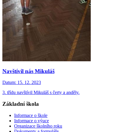
Navštívil nás Mikuláš
Datum:
15. 12. 2023
3. třídu navštívil Mikuláš s čerty a anděly.
Základní škola
Informace o škole
Informace o výuce
Organizace školního roku
Dokumenty a formuláře