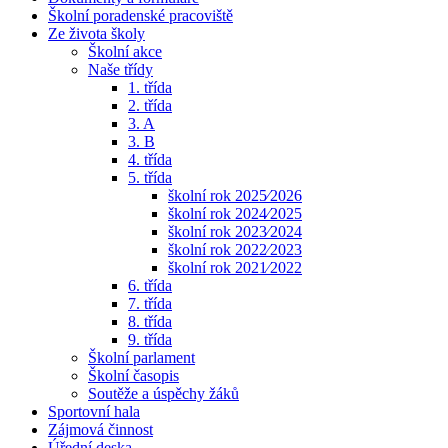
Školní poradenské pracoviště
Ze života školy
Školní akce
Naše třídy
1. třída
2. třída
3. A
3. B
4. třída
5. třída
školní rok 2025⁄2026
školní rok 2024⁄2025
školní rok 2023⁄2024
školní rok 2022⁄2023
školní rok 2021⁄2022
6. třída
7. třída
8. třída
9. třída
Školní parlament
Školní časopis
Soutěže a úspěchy žáků
Sportovní hala
Zájmová činnost
Úřední deska