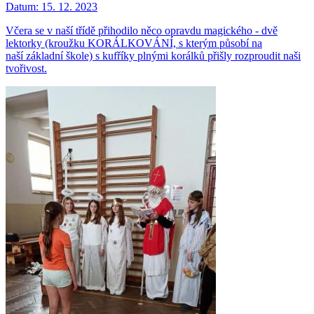
Datum:
15. 12. 2023
Včera se v naší třídě přihodilo něco opravdu magického - dvě
lektorky (kroužku KORÁLKOVÁNÍ, s kterým působí na
naší základní škole) s kufříky plnými korálků přišly rozproudit naši
tvořivost.