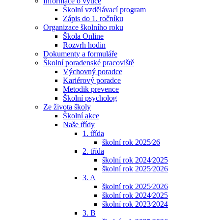
Informace o výuce
Školní vzdělávací program
Zápis do 1. ročníku
Organizace školního roku
Škola Online
Rozvrh hodin
Dokumenty a formuláře
Školní poradenské pracoviště
Výchovný poradce
Kariérový poradce
Metodik prevence
Školní psycholog
Ze života školy
Školní akce
Naše třídy
1. třída
školní rok 2025⁄26
2. třída
školní rok 2024⁄2025
školní rok 2025⁄2026
3. A
školní rok 2025⁄2026
školní rok 2024⁄2025
školní rok 2023⁄2024
3. B