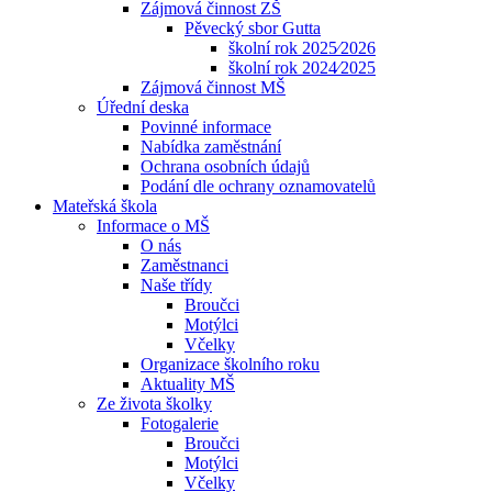
Zájmová činnost ZŠ
Pěvecký sbor Gutta
školní rok 2025⁄2026
školní rok 2024⁄2025
Zájmová činnost MŠ
Úřední deska
Povinné informace
Nabídka zaměstnání
Ochrana osobních údajů
Podání dle ochrany oznamovatelů
Mateřská škola
Informace o MŠ
O nás
Zaměstnanci
Naše třídy
Broučci
Motýlci
Včelky
Organizace školního roku
Aktuality MŠ
Ze života školky
Fotogalerie
Broučci
Motýlci
Včelky