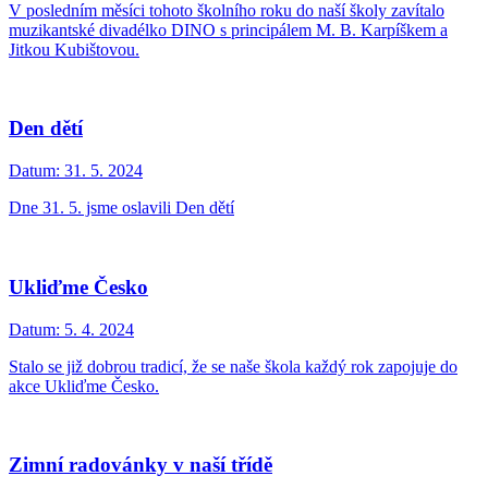
V posledním měsíci tohoto školního roku do naší školy zavítalo
muzikantské divadélko DINO s principálem M. B. Karpíškem a
Jitkou Kubištovou.
Den dětí
Datum:
31. 5. 2024
Dne 31. 5. jsme oslavili Den dětí
Ukliďme Česko
Datum:
5. 4. 2024
Stalo se již dobrou tradicí, že se naše škola každý rok zapojuje do
akce Ukliďme Česko.
Zimní radovánky v naší třídě