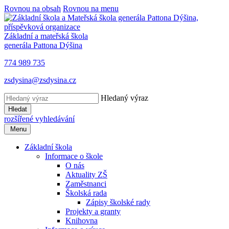
Rovnou na obsah
Rovnou na menu
Základní a mateřská škola
generála Pattona Dýšina
774 989 735
zsdysina@zsdysina.cz
Hledaný výraz
Hledat
rozšířené vyhledávání
Menu
Základní škola
Informace o škole
O nás
Aktuality ZŠ
Zaměstnanci
Školská rada
Zápisy školské rady
Projekty a granty
Knihovna