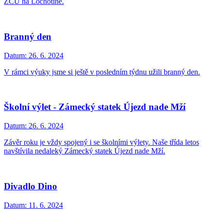
ZČU na Lochotíně.
Branný den
Datum:
26. 6. 2024
V rámci výuky jsme si ještě v posledním týdnu užili branný den.
Školní výlet - Zámecký statek Újezd nade Mží
Datum:
26. 6. 2024
Závěr roku je vždy spojený i se školními výlety. Naše třída letos
navštívila nedaleký Zámecký statek Újezd nade Mží.
Divadlo Dino
Datum:
11. 6. 2024