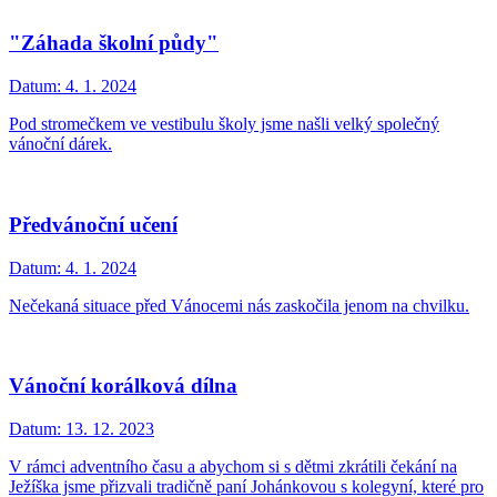
"Záhada školní půdy"
Datum:
4. 1. 2024
Pod stromečkem ve vestibulu školy jsme našli velký společný
vánoční dárek.
Předvánoční učení
Datum:
4. 1. 2024
Nečekaná situace před Vánocemi nás zaskočila jenom na chvilku.
Vánoční korálková dílna
Datum:
13. 12. 2023
V rámci adventního času a abychom si s dětmi zkrátili čekání na
Ježíška jsme přizvali tradičně paní Johánkovou s kolegyní, které pro