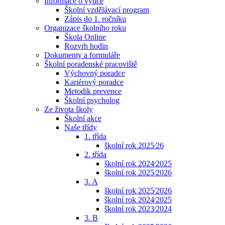
Informace o výuce
Školní vzdělávací program
Zápis do 1. ročníku
Organizace školního roku
Škola Online
Rozvrh hodin
Dokumenty a formuláře
Školní poradenské pracoviště
Výchovný poradce
Kariérový poradce
Metodik prevence
Školní psycholog
Ze života školy
Školní akce
Naše třídy
1. třída
školní rok 2025⁄26
2. třída
školní rok 2024⁄2025
školní rok 2025⁄2026
3. A
školní rok 2025⁄2026
školní rok 2024⁄2025
školní rok 2023⁄2024
3. B