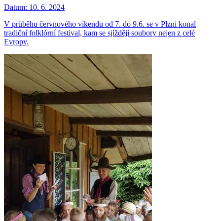
Datum:
10. 6. 2024
V průběhu červnového víkendu od 7. do 9.6. se v Plzni konal
tradiční folklórní festival, kam se sjíždějí soubory nejen z celé
Evropy.