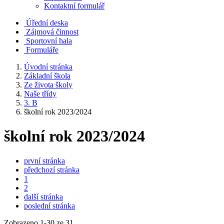
Kontaktní formulář
Úřední deska
Zájmová činnost
Sportovní hala
Formuláře
Úvodní stránka
Základní škola
Ze života školy
Naše třídy
3. B
školní rok 2023/2024
školní rok 2023/2024
první stránka
předchozí stránka
1
2
další stránka
poslední stránka
Zobrazeno
1
-
30
ze 31