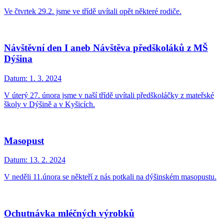
Ve čtvrtek 29.2. jsme ve třídě uvítali opět některé rodiče.
Návštěvní den I aneb Návštěva předškoláků z MŠ
Dýšina
Datum:
1. 3. 2024
V úterý 27. února jsme v naší třídě uvítali předškoláčky z mateřské
školy v Dýšině a v Kyšicích.
Masopust
Datum:
13. 2. 2024
V neděli 11.února se někteří z nás potkali na dýšinském masopustu.
Ochutnávka mléčných výrobků