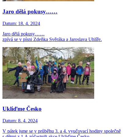
Jaro dělá pokusy……
Datum:
18. 4. 2024
Jaro dělá pokusy……
zpívá se v písni Zdeňka Svěráka a Jaroslava Uhlíře.
Ukliďme Česko
Datum:
8. 4. 2024
V pátek jsme se v průběhu 3. a 4. vyučovací hodiny společně
s dětmi z 1.A zúčastnili akce Ukliďme Česko.