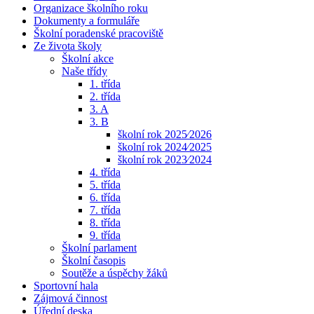
Organizace školního roku
Dokumenty a formuláře
Školní poradenské pracoviště
Ze života školy
Školní akce
Naše třídy
1. třída
2. třída
3. A
3. B
školní rok 2025⁄2026
školní rok 2024⁄2025
školní rok 2023⁄2024
4. třída
5. třída
6. třída
7. třída
8. třída
9. třída
Školní parlament
Školní časopis
Soutěže a úspěchy žáků
Sportovní hala
Zájmová činnost
Úřední deska