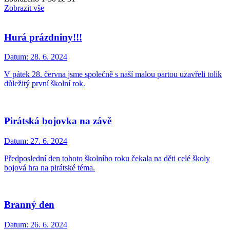
Zobrazit vše
Hurá prázdniny!!!
Datum:
28. 6. 2024
V pátek 28. června jsme společně s naší malou partou uzavřeli tolik
důležitý první školní rok.
Pirátská bojovka na závě
Datum:
27. 6. 2024
Předposlední den tohoto školního roku čekala na děti celé školy
bojová hra na pirátské téma.
Branný den
Datum:
26. 6. 2024