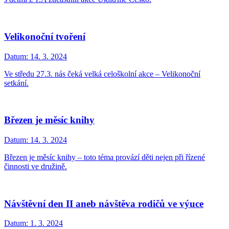
Velikonoční tvoření
Datum:
14. 3. 2024
Ve středu 27.3. nás čeká velká celoškolní akce – Velikonoční
setkání.
Březen je měsíc knihy
Datum:
14. 3. 2024
Březen je měsíc knihy – toto téma provází děti nejen při řízené
činnosti ve družině.
Návštěvní den II aneb návštěva rodičů ve výuce
Datum:
1. 3. 2024