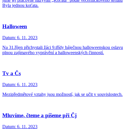
jsme jej pracovně nazývali „Koťata“ podle večerníčkového seriálu
Byla jednou koťata.
Halloween
Datum:
6. 11. 2023
Na 31.říjen přichystali žáci 9.třídy báječnou halloweenskou oslavu
plnou zajímavého vyprávění a halloweenských činností.
Tv a Čs
Datum:
6. 11. 2023
Mezipředmětové vztahy jsou možností, jak se učit v souvislostech.
Mluvíme, čteme a píšeme při Čj
Datum:
6. 11. 2023