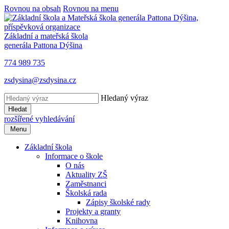
Rovnou na obsah
Rovnou na menu
Základní a mateřská škola
generála Pattona Dýšina
774 989 735
zsdysina@zsdysina.cz
Hledaný výraz
Hledat
rozšířené vyhledávání
Menu
Základní škola
Informace o škole
O nás
Aktuality ZŠ
Zaměstnanci
Školská rada
Zápisy školské rady
Projekty a granty
Knihovna