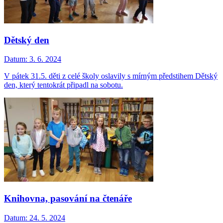
Dětský den
Datum:
3. 6. 2024
V pátek 31.5. děti z celé školy oslavily s mírným předstihem Dětský
den, který tentokrát připadl na sobotu.
Knihovna, pasování na čtenáře
Datum:
24. 5. 2024