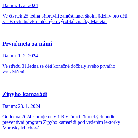
Datum:
1. 2. 2024
Ve čtvrtek 25.ledna připravili zaměstnanci školní jídelny pro děti
z 1.B ochutnávku mléčných výrobků značky Madeta.
První meta za námi
Datum:
1. 2. 2024
Ve středu 31.ledna se děti konečně dočkaly svého prvního
vysvědčení.
Zipyho kamarádi
Datum:
23. 1. 2024
Od ledna 2024 startujeme v 1.B v rámci třídnických hodin
preventivní program Zipyho kamarádi pod vedením lektorky
Marušky Muchové.