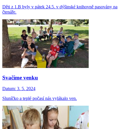
Děti z 1.B byly v pátek 24.5. v dýšinské knihovně pasovány na
čtenáře.
Svačíme venku
Datum:
3. 5. 2024
Sluníčko a teplé počasí nás vylákalo ven.