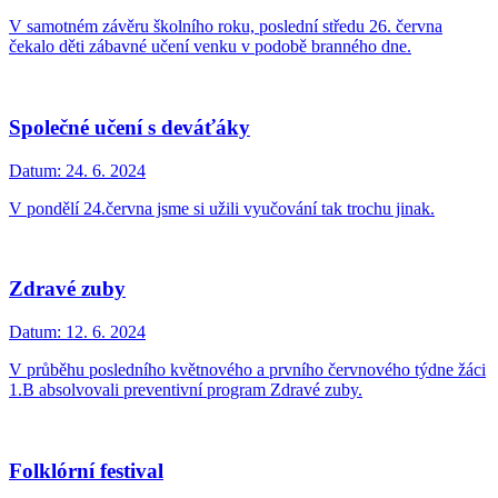
V samotném závěru školního roku, poslední středu 26. června
čekalo děti zábavné učení venku v podobě branného dne.
Společné učení s deváťáky
Datum:
24. 6. 2024
V pondělí 24.června jsme si užili vyučování tak trochu jinak.
Zdravé zuby
Datum:
12. 6. 2024
V průběhu posledního květnového a prvního červnového týdne žáci
1.B absolvovali preventivní program Zdravé zuby.
Folklórní festival