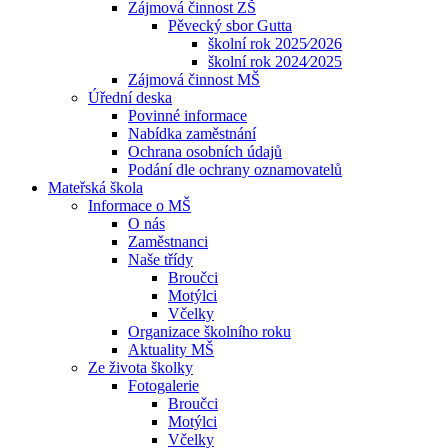
Zájmová činnost ZŠ
Pěvecký sbor Gutta
školní rok 2025⁄2026
školní rok 2024⁄2025
Zájmová činnost MŠ
Úřední deska
Povinné informace
Nabídka zaměstnání
Ochrana osobních údajů
Podání dle ochrany oznamovatelů
Mateřská škola
Informace o MŠ
O nás
Zaměstnanci
Naše třídy
Broučci
Motýlci
Včelky
Organizace školního roku
Aktuality MŠ
Ze života školky
Fotogalerie
Broučci
Motýlci
Včelky