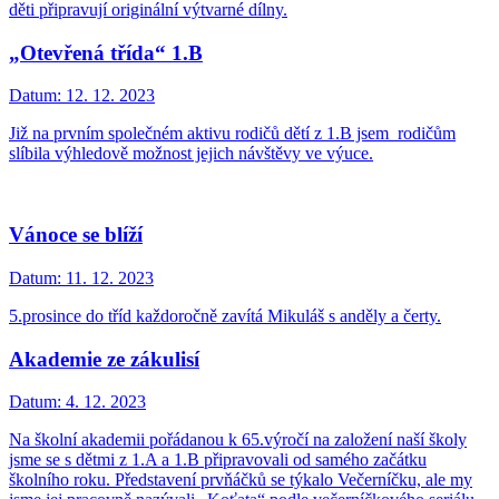
děti připravují originální výtvarné dílny.
„Otevřená třída“ 1.B
Datum:
12. 12. 2023
Již na prvním společném aktivu rodičů dětí z 1.B jsem rodičům
slíbila výhledově možnost jejich návštěvy ve výuce.
Vánoce se blíží
Datum:
11. 12. 2023
5.prosince do tříd každoročně zavítá Mikuláš s anděly a čerty.
Akademie ze zákulisí
Datum:
4. 12. 2023
Na školní akademii pořádanou k 65.výročí na založení naší školy
jsme se s dětmi z 1.A a 1.B připravovali od samého začátku
školního roku. Představení prvňáčků se týkalo Večerníčku, ale my