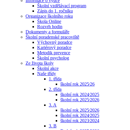
Informace o výuce
Školní vzdělávací program
Zápis do 1. ročníku
Organizace školního roku
Škola Online
Rozvrh hodin
Dokumenty a formuláře
Školní poradenské pracoviště
Výchovný poradce
Kariérový poradce
Metodik prevence
Školní psycholog
Ze života školy
Školní akce
Naše třídy
1. třída
školní rok 2025⁄26
2. třída
školní rok 2024⁄2025
školní rok 2025⁄2026
3. A
školní rok 2025⁄2026
školní rok 2024⁄2025
školní rok 2023⁄2024
3. B