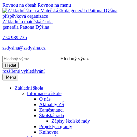
Rovnou na obsah
Rovnou na menu
Základní a mateřská škola
generála Pattona Dýšina
774 989 735
zsdysina@zsdysina.cz
Hledaný výraz
Hledat
rozšířené vyhledávání
Menu
Základní škola
Informace o škole
O nás
Aktuality ZŠ
Zaměstnanci
Školská rada
Zápisy školské rady
Projekty a granty
Knihovna