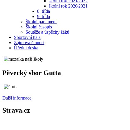
školní rok 2021⁄2022
školní rok 2020⁄2021
8. třída
9. třída
Školní parlament
Školní časopis
Soutěže a úspěchy žáků
Sportovní hala
Zájmová činnost
Úřední deska
Pěvecký sbor Gutta
Další informace
Strava.cz