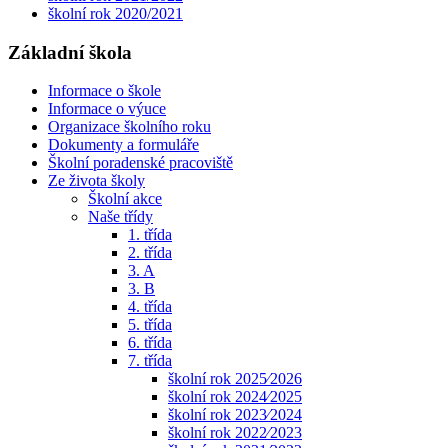
školní rok 2020/2021
Základní škola
Informace o škole
Informace o výuce
Organizace školního roku
Dokumenty a formuláře
Školní poradenské pracoviště
Ze života školy
Školní akce
Naše třídy
1. třída
2. třída
3. A
3. B
4. třída
5. třída
6. třída
7. třída
školní rok 2025⁄2026
školní rok 2024⁄2025
školní rok 2023⁄2024
školní rok 2022⁄2023