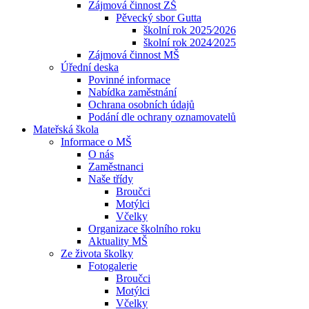
Zájmová činnost ZŠ
Pěvecký sbor Gutta
školní rok 2025⁄2026
školní rok 2024⁄2025
Zájmová činnost MŠ
Úřední deska
Povinné informace
Nabídka zaměstnání
Ochrana osobních údajů
Podání dle ochrany oznamovatelů
Mateřská škola
Informace o MŠ
O nás
Zaměstnanci
Naše třídy
Broučci
Motýlci
Včelky
Organizace školního roku
Aktuality MŠ
Ze života školky
Fotogalerie
Broučci
Motýlci
Včelky