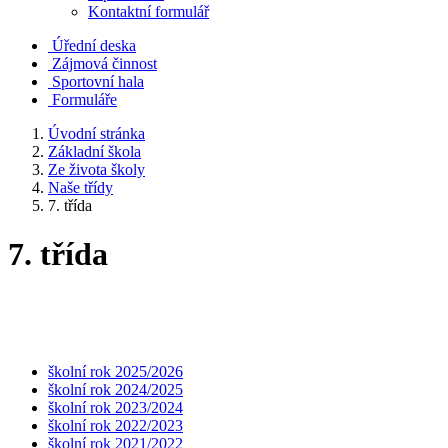
Kontaktní formulář
Úřední deska
Zájmová činnost
Sportovní hala
Formuláře
Úvodní stránka
Základní škola
Ze života školy
Naše třídy
7. třída
7. třída
školní rok 2025/2026
školní rok 2024/2025
školní rok 2023/2024
školní rok 2022/2023
školní rok 2021/2022