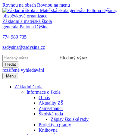
Rovnou na obsah
Rovnou na menu
Základní a mateřská škola
generála Pattona Dýšina
774 989 735
zsdysina@zsdysina.cz
Hledaný výraz
Hledat
rozšířené vyhledávání
Menu
Základní škola
Informace o škole
O nás
Aktuality ZŠ
Zaměstnanci
Školská rada
Zápisy školské rady
Projekty a granty
Knihovna