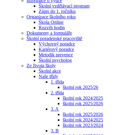
Informace o výuce
Školní vzdělávací program
Zápis do 1. ročníku
Organizace školního roku
Škola Online
Rozvrh hodin
Dokumenty a formuláře
Školní poradenské pracoviště
Výchovný poradce
Kariérový poradce
Metodik prevence
Školní psycholog
Ze života školy
Školní akce
Naše třídy
1. třída
školní rok 2025⁄26
2. třída
školní rok 2024⁄2025
školní rok 2025⁄2026
3. A
školní rok 2025⁄2026
školní rok 2024⁄2025
školní rok 2023⁄2024
3. B