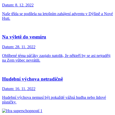
Datum:
8. 12. 2022
Naše třída se podílela na letošním zahájení adventu v Dýšině a Nové
Huti.
Na výletě do vesmíru
Datum:
28. 11. 2022
Oblíbené téma páťáky zaujalo natolik, že někteří by se asi nejraději
na Zem vůbec nevrátili.
Hudební výchova netradičně
Datum:
16. 11. 2022
Hudební výchova nemusí být pokaždé vážná hudba nebo lidové
písničky.