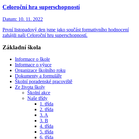
Celoroční hra superschopností
Datum:
10. 11. 2022
První listopadový den jsme jako součást formativního hodnocení
zahájili naši Celoroční hru superschopností.
Základní škola
Informace o škole
Informace o výuce
Organizace školního roku
Dokumenty a formuláře
Školní poradenské pracoviště
Ze života školy
Školní akce
Naše třídy
1. třída
2. třída
3. A
3. B
4. třída
5. třída
6. třída