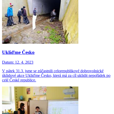
Ukliďme Česko
Datum:
12. 4. 2023
V pátek 31.3. jsme se zúčastnili celorepublikové dobrovolnické
úklidové akce Ukliďme Česko, která má za cíl uklidit nepořádek po
celé České republice.