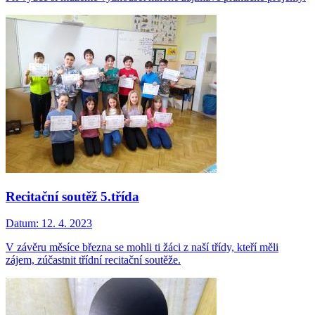
Recitační soutěž 5.třída
Datum:
12. 4. 2023
V závěru měsíce března se mohli ti žáci z naší třídy, kteří měli
zájem, zúčastnit třídní recitační soutěže.