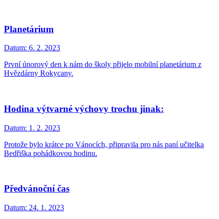
Planetárium
Datum:
6. 2. 2023
První únorový den k nám do školy přijelo mobilní planetárium z
Hvězdárny Rokycany.
Hodina výtvarné výchovy trochu jinak:
Datum:
1. 2. 2023
Protože bylo krátce po Vánocích, připravila pro nás paní učitelka
Bedřiška pohádkovou hodinu.
Předvánoční čas
Datum:
24. 1. 2023