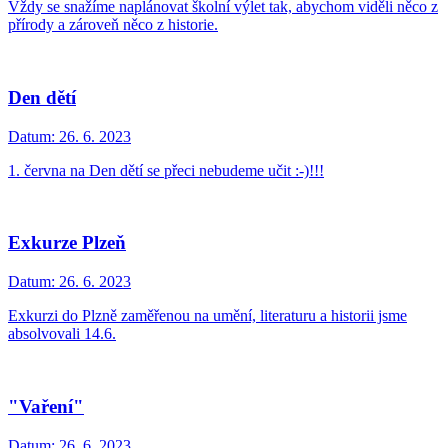
Vždy se snažíme naplánovat školní výlet tak, abychom viděli něco z
přírody a zároveň něco z historie.
Den dětí
Datum:
26. 6. 2023
1. června na Den dětí se přeci nebudeme učit :-)!!!
Exkurze Plzeň
Datum:
26. 6. 2023
Exkurzi do Plzně zaměřenou na umění, literaturu a historii jsme
absolvovali 14.6.
"Vaření"
Datum:
26. 6. 2023