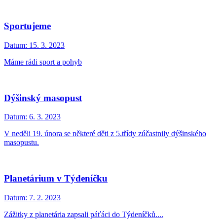
Sportujeme
Datum:
15. 3. 2023
Máme rádi sport a pohyb
Dýšinský masopust
Datum:
6. 3. 2023
V neděli 19. února se některé děti z 5.třídy zúčastnily dýšinského
masopustu.
Planetárium v Týdeníčku
Datum:
7. 2. 2023
Zážitky z planetária zapsali páťáci do Týdeníčků....