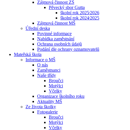
Zájmová činnost ZŠ
Pěvecký sbor Gutta
školní rok 2025⁄2026
školní rok 2024⁄2025
Zájmová činnost MŠ
Úřední deska
Povinné informace
Nabídka zaměstnání
Ochrana osobních údajů
Podání dle ochrany oznamovatelů
Mateřská škola
Informace o MŠ
O nás
Zaměstnanci
Naše třídy
Broučci
Motýlci
Včelky
Organizace školního roku
Aktuality MŠ
Ze života školky
Fotogalerie
Broučci
Motýlci
Včelky