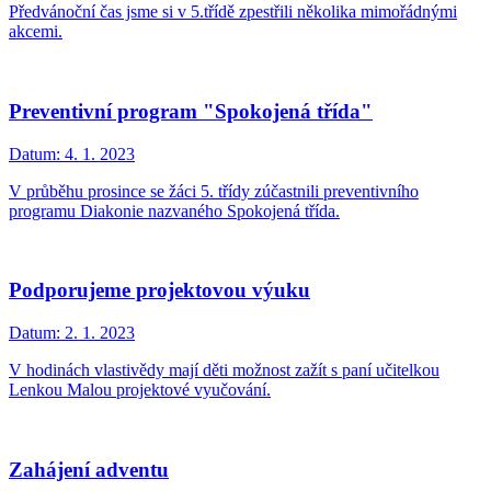
Předvánoční čas jsme si v 5.třídě zpestřili několika mimořádnými
akcemi.
Preventivní program "Spokojená třída"
Datum:
4. 1. 2023
V průběhu prosince se žáci 5. třídy zúčastnili preventivního
programu Diakonie nazvaného Spokojená třída.
Podporujeme projektovou výuku
Datum:
2. 1. 2023
V hodinách vlastivědy mají děti možnost zažít s paní učitelkou
Lenkou Malou projektové vyučování.
Zahájení adventu