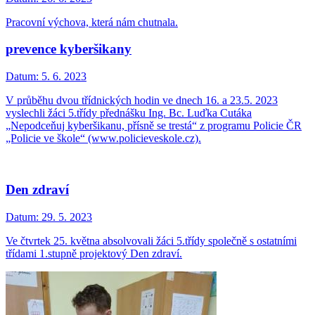
Pracovní výchova, která nám chutnala.
prevence kyberšikany
Datum:
5. 6. 2023
V průběhu dvou třídnických hodin ve dnech 16. a 23.5. 2023
vyslechli žáci 5.třídy přednášku Ing. Bc. Luďka Cutáka
„Nepodceňuj kyberšikanu, přísně se trestá“ z programu Policie ČR
„Policie ve škole“ (www.policieveskole.cz).
Den zdraví
Datum:
29. 5. 2023
Ve čtvrtek 25. května absolvovali žáci 5.třídy společně s ostatními
třídami 1.stupně projektový Den zdraví.