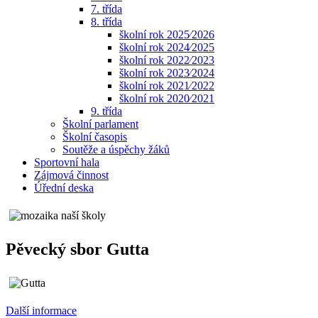
7. třída
8. třída
školní rok 2025⁄2026
školní rok 2024⁄2025
školní rok 2022⁄2023
školní rok 2023⁄2024
školní rok 2021⁄2022
školní rok 2020⁄2021
9. třída
Školní parlament
Školní časopis
Soutěže a úspěchy žáků
Sportovní hala
Zájmová činnost
Úřední deska
Pěvecký sbor Gutta
Další informace