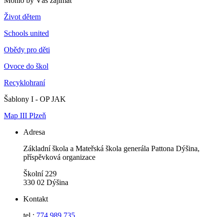
Mohlo by Vás zajímat
Život dětem
Schools united
Obědy pro děti
Ovoce do škol
Recyklohraní
Šablony I - OP JAK
Map III Plzeň
Adresa
Základní škola a Mateřská škola generála Pattona Dýšina,
příspěvková organizace
Školní 229
330 02 Dýšina
Kontakt
tel.:
774 989 735