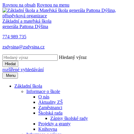
Rovnou na obsah
Rovnou na menu
Základní a mateřská škola
generála Pattona Dýšina
774 989 735
zsdysina@zsdysina.cz
Hledaný výraz
Hledat
rozšířené vyhledávání
Menu
Základní škola
Informace o škole
O nás
Aktuality ZŠ
Zaměstnanci
Školská rada
Zápisy školské rady
Projekty a granty
Knihovna