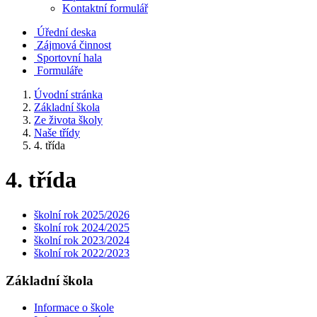
Kontaktní formulář
Úřední deska
Zájmová činnost
Sportovní hala
Formuláře
Úvodní stránka
Základní škola
Ze života školy
Naše třídy
4. třída
4. třída
školní rok 2025/2026
školní rok 2024/2025
školní rok 2023/2024
školní rok 2022/2023
Základní škola
Informace o škole