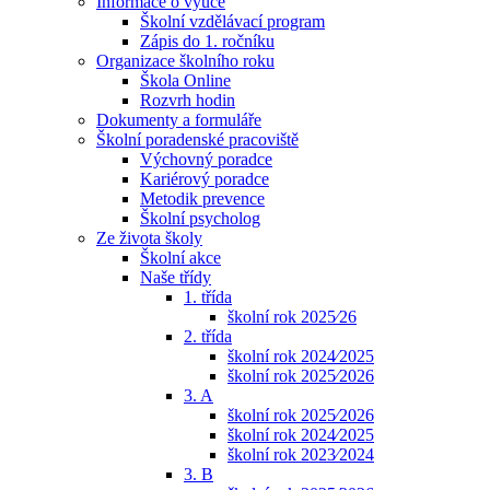
Informace o výuce
Školní vzdělávací program
Zápis do 1. ročníku
Organizace školního roku
Škola Online
Rozvrh hodin
Dokumenty a formuláře
Školní poradenské pracoviště
Výchovný poradce
Kariérový poradce
Metodik prevence
Školní psycholog
Ze života školy
Školní akce
Naše třídy
1. třída
školní rok 2025⁄26
2. třída
školní rok 2024⁄2025
školní rok 2025⁄2026
3. A
školní rok 2025⁄2026
školní rok 2024⁄2025
školní rok 2023⁄2024
3. B