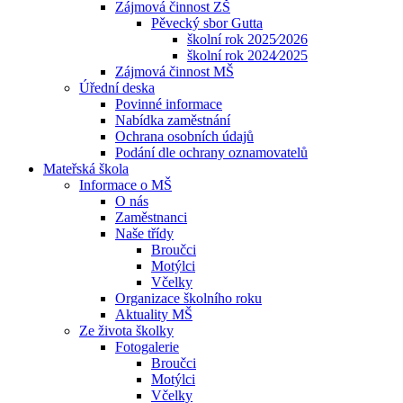
Zájmová činnost ZŠ
Pěvecký sbor Gutta
školní rok 2025⁄2026
školní rok 2024⁄2025
Zájmová činnost MŠ
Úřední deska
Povinné informace
Nabídka zaměstnání
Ochrana osobních údajů
Podání dle ochrany oznamovatelů
Mateřská škola
Informace o MŠ
O nás
Zaměstnanci
Naše třídy
Broučci
Motýlci
Včelky
Organizace školního roku
Aktuality MŠ
Ze života školky
Fotogalerie
Broučci
Motýlci
Včelky