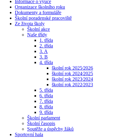
Informace o výuce
Organizace školního roku
Dokumenty a formuláře
Školní poradenské pracoviště
Ze života školy
Školní akce
Naše třídy
1. třída
2. třída
3. A
3. B
4. třída
školní rok 2025⁄2026
školní rok 2024⁄2025
školní rok 2023⁄2024
školní rok 2022⁄2023
5. třída
6. třída
7. třída
8. třída
9. třída
Školní parlament
Školní časopis
Soutěže a úspěchy žáků
Sportovní hala