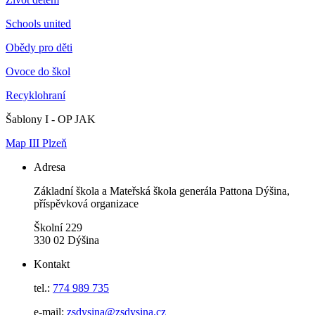
Schools united
Obědy pro děti
Ovoce do škol
Recyklohraní
Šablony I - OP JAK
Map III Plzeň
Adresa
Základní škola a Mateřská škola generála Pattona Dýšina,
příspěvková organizace
Školní 229
330 02 Dýšina
Kontakt
tel.:
774 989 735
e-mail:
zsdysina@zsdysina.cz