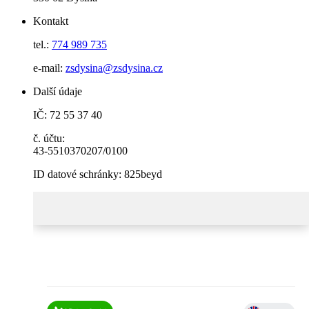
Kontakt
tel.:
774 989 735
e-mail:
zsdysina@zsdysina.cz
Další údaje
IČ: 72 55 37 40
č. účtu:
43-5510370207/0100
ID datové schránky: 825beyd