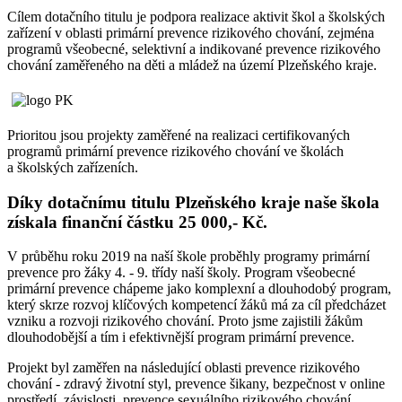
Cílem dotačního titulu je podpora realizace aktivit škol a školských
zařízení v oblasti primární prevence rizikového chování, zejména
programů všeobecné, selektivní a indikované prevence rizikového
chování zaměřeného na děti a mládež na území Plzeňského kraje.
Prioritou jsou projekty zaměřené na realizaci certifikovaných
programů primární prevence rizikového chování ve školách
a školských zařízeních.
Díky dotačnímu titulu Plzeňského kraje naše škola
získala finanční částku 25 000,- Kč.
V průběhu roku 2019 na naší škole proběhly programy primární
prevence pro žáky 4. - 9. třídy naší školy. Program všeobecné
primární prevence chápeme jako komplexní a dlouhodobý program,
který skrze rozvoj klíčových kompetencí žáků má za cíl předcházet
vzniku a rozvoji rizikového chování. Proto jsme zajistili žákům
dlouhodobější a tím i efektivnější program primární prevence.
Projekt byl zaměřen na následující oblasti prevence rizikového
chování - zdravý životní styl, prevence šikany, bezpečnost v online
prostředí, závislosti, prevence sexuálního rizikového chování