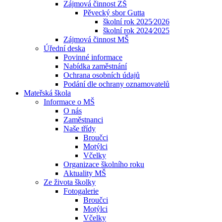
Zájmová činnost ZŠ
Pěvecký sbor Gutta
školní rok 2025⁄2026
školní rok 2024⁄2025
Zájmová činnost MŠ
Úřední deska
Povinné informace
Nabídka zaměstnání
Ochrana osobních údajů
Podání dle ochrany oznamovatelů
Mateřská škola
Informace o MŠ
O nás
Zaměstnanci
Naše třídy
Broučci
Motýlci
Včelky
Organizace školního roku
Aktuality MŠ
Ze života školky
Fotogalerie
Broučci
Motýlci
Včelky