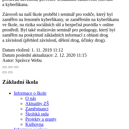
a kyberšikana.
Zároveň na naší škole proběhl i seminář pro rodiče, který byl
zaměřen na fenomén kyberšikany, se zaměřením na kyberšikanu
ve škole, na rizika sociálních sítí a bezpečná pravidla v online
prostředí. Byl také realizován seminář pro pedagogy, který byl
zaměřen na poskytnutí základních informací z oblasti drog
a závislostí (přehled závislostí, dělení drog, účinky drog).
Datum vložení:
1. 11. 2019 11:12
Datum poslední aktualizace:
2. 12. 2020 11:15
Autor:
Správce Webu
Základní škola
Informace o škole
O nás
Aktuality ZŠ
Zaměstnanci
Školská rada
Projekty a granty
Knihovna