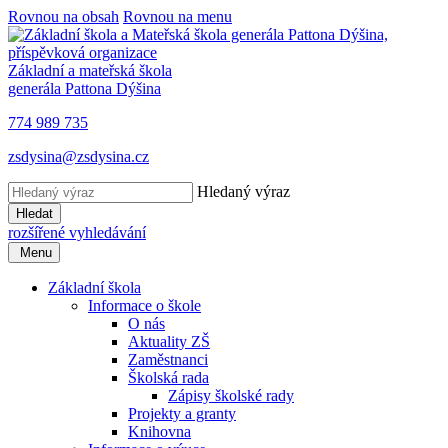
Rovnou na obsah
Rovnou na menu
Základní a mateřská škola
generála Pattona Dýšina
774 989 735
zsdysina@zsdysina.cz
Hledaný výraz
Hledat
rozšířené vyhledávání
Menu
Základní škola
Informace o škole
O nás
Aktuality ZŠ
Zaměstnanci
Školská rada
Zápisy školské rady
Projekty a granty
Knihovna