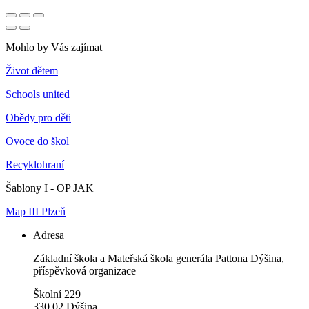
Mohlo by Vás zajímat
Život dětem
Schools united
Obědy pro děti
Ovoce do škol
Recyklohraní
Šablony I - OP JAK
Map III Plzeň
Adresa
Základní škola a Mateřská škola generála Pattona Dýšina,
příspěvková organizace
Školní 229
330 02 Dýšina