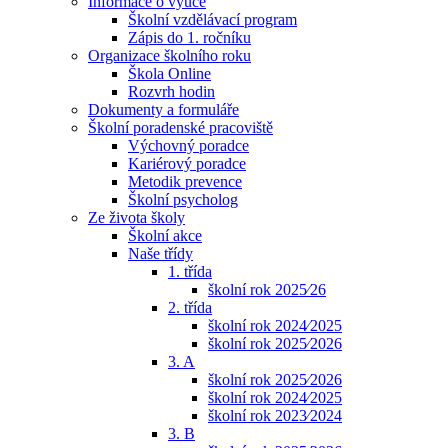
Informace o výuce
Školní vzdělávací program
Zápis do 1. ročníku
Organizace školního roku
Škola Online
Rozvrh hodin
Dokumenty a formuláře
Školní poradenské pracoviště
Výchovný poradce
Kariérový poradce
Metodik prevence
Školní psycholog
Ze života školy
Školní akce
Naše třídy
1. třída
školní rok 2025⁄26
2. třída
školní rok 2024⁄2025
školní rok 2025⁄2026
3. A
školní rok 2025⁄2026
školní rok 2024⁄2025
školní rok 2023⁄2024
3. B