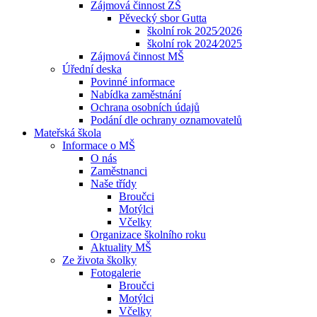
Zájmová činnost ZŠ
Pěvecký sbor Gutta
školní rok 2025⁄2026
školní rok 2024⁄2025
Zájmová činnost MŠ
Úřední deska
Povinné informace
Nabídka zaměstnání
Ochrana osobních údajů
Podání dle ochrany oznamovatelů
Mateřská škola
Informace o MŠ
O nás
Zaměstnanci
Naše třídy
Broučci
Motýlci
Včelky
Organizace školního roku
Aktuality MŠ
Ze života školky
Fotogalerie
Broučci
Motýlci
Včelky