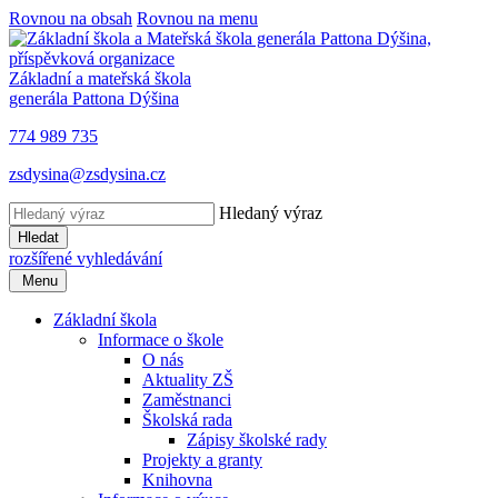
Rovnou na obsah
Rovnou na menu
Základní a mateřská škola
generála Pattona Dýšina
774 989 735
zsdysina@zsdysina.cz
Hledaný výraz
Hledat
rozšířené vyhledávání
Menu
Základní škola
Informace o škole
O nás
Aktuality ZŠ
Zaměstnanci
Školská rada
Zápisy školské rady
Projekty a granty
Knihovna