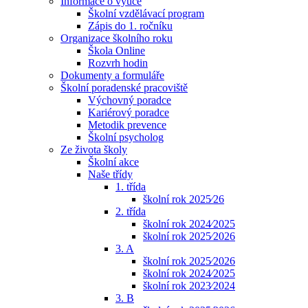
Informace o výuce
Školní vzdělávací program
Zápis do 1. ročníku
Organizace školního roku
Škola Online
Rozvrh hodin
Dokumenty a formuláře
Školní poradenské pracoviště
Výchovný poradce
Kariérový poradce
Metodik prevence
Školní psycholog
Ze života školy
Školní akce
Naše třídy
1. třída
školní rok 2025⁄26
2. třída
školní rok 2024⁄2025
školní rok 2025⁄2026
3. A
školní rok 2025⁄2026
školní rok 2024⁄2025
školní rok 2023⁄2024
3. B