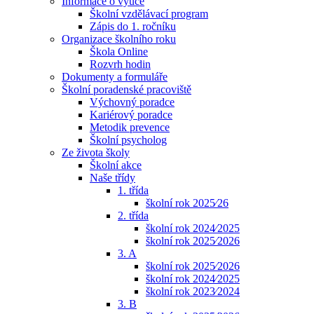
Informace o výuce
Školní vzdělávací program
Zápis do 1. ročníku
Organizace školního roku
Škola Online
Rozvrh hodin
Dokumenty a formuláře
Školní poradenské pracoviště
Výchovný poradce
Kariérový poradce
Metodik prevence
Školní psycholog
Ze života školy
Školní akce
Naše třídy
1. třída
školní rok 2025⁄26
2. třída
školní rok 2024⁄2025
školní rok 2025⁄2026
3. A
školní rok 2025⁄2026
školní rok 2024⁄2025
školní rok 2023⁄2024
3. B