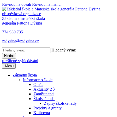
Rovnou na obsah
Rovnou na menu
Základní a mateřská škola
generála Pattona Dýšina
774 989 735
zsdysina@zsdysina.cz
Hledaný výraz
Hledat
rozšířené vyhledávání
Menu
Základní škola
Informace o škole
O nás
Aktuality ZŠ
Zaměstnanci
Školská rada
Zápisy školské rady
Projekty a granty
Knihovna