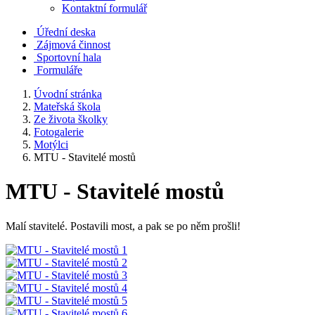
Kontaktní formulář
Úřední deska
Zájmová činnost
Sportovní hala
Formuláře
Úvodní stránka
Mateřská škola
Ze života školky
Fotogalerie
Motýlci
MTU - Stavitelé mostů
MTU - Stavitelé mostů
Malí stavitelé. Postavili most, a pak se po něm prošli!