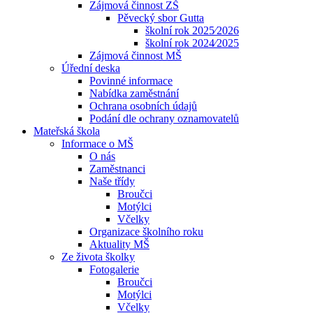
Zájmová činnost ZŠ
Pěvecký sbor Gutta
školní rok 2025⁄2026
školní rok 2024⁄2025
Zájmová činnost MŠ
Úřední deska
Povinné informace
Nabídka zaměstnání
Ochrana osobních údajů
Podání dle ochrany oznamovatelů
Mateřská škola
Informace o MŠ
O nás
Zaměstnanci
Naše třídy
Broučci
Motýlci
Včelky
Organizace školního roku
Aktuality MŠ
Ze života školky
Fotogalerie
Broučci
Motýlci
Včelky