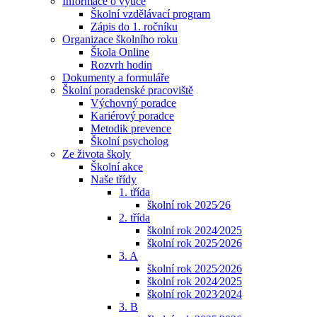
Informace o výuce
Školní vzdělávací program
Zápis do 1. ročníku
Organizace školního roku
Škola Online
Rozvrh hodin
Dokumenty a formuláře
Školní poradenské pracoviště
Výchovný poradce
Kariérový poradce
Metodik prevence
Školní psycholog
Ze života školy
Školní akce
Naše třídy
1. třída
školní rok 2025⁄26
2. třída
školní rok 2024⁄2025
školní rok 2025⁄2026
3. A
školní rok 2025⁄2026
školní rok 2024⁄2025
školní rok 2023⁄2024
3. B