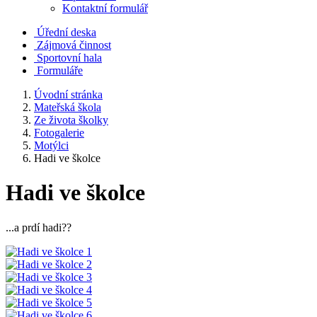
Kontaktní formulář
Úřední deska
Zájmová činnost
Sportovní hala
Formuláře
Úvodní stránka
Mateřská škola
Ze života školky
Fotogalerie
Motýlci
Hadi ve školce
Hadi ve školce
...a prdí hadi??