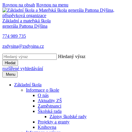
Rovnou na obsah
Rovnou na menu
Základní a mateřská škola
generála Pattona Dýšina
774 989 735
zsdysina@zsdysina.cz
Hledaný výraz
Hledat
rozšířené vyhledávání
Menu
Základní škola
Informace o škole
O nás
Aktuality ZŠ
Zaměstnanci
Školská rada
Zápisy školské rady
Projekty a granty
Knihovna